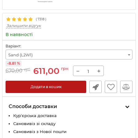
(
7318
)
Залишити відгук
В наявності
Варіант:
Sand (L2W1)
-8.81 %
611,00
грн
−
+
670,00
грн
Додати в кошик
Способи доставки
Кур'єрська доставка
Самовивіз зі складу
Самовивіз з Нової пошти