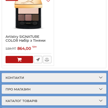
Artistry SIGNATURE
COLOR Набір з Тінями
для повік - Natural Glow
грн
864,00
938,00
Артикул:
262970
КОНТАКТИ
ПРО МАГАЗИН
КАТАЛОГ ТОВАРІВ