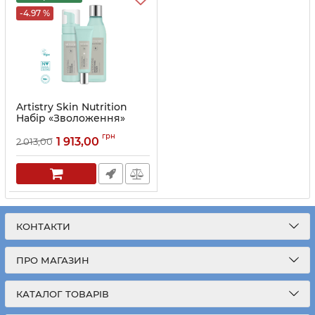
-4.97 %
Artistry Skin Nutrition
Набір «Зволоження»
денний догляд
грн
1 913,00
2 013,00
Артикул:
124714
КОНТАКТИ
ПРО МАГАЗИН
КАТАЛОГ ТОВАРІВ