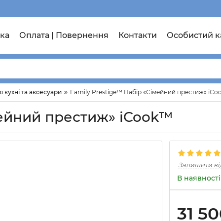
ка
Оплата | Повернення
Контакти
Особистий к
я кухні та аксесуари
Family Prestige™ Набір «Сімейний престиж» iC
мейний престиж» iCook™
Залишити ві
В наявності
31 5