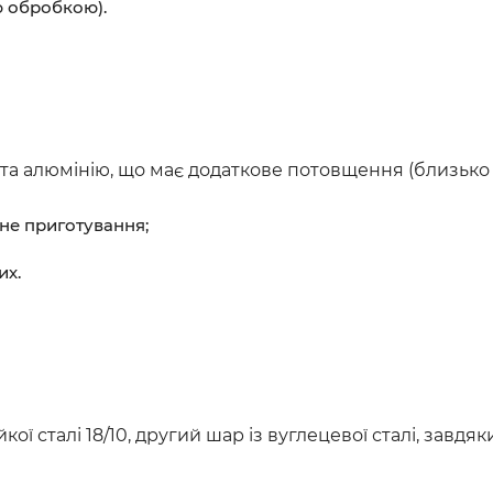
ю обробкою).
та алюмінію, що має додаткове потовщення (близько 7,
рне приготування;
их.
ої сталі 18/10, другий шар із вуглецевої сталі, завдяк