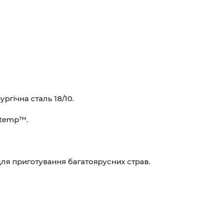
ргічна сталь 18/10.
itemp™.
ля приготування багатоярусних страв.