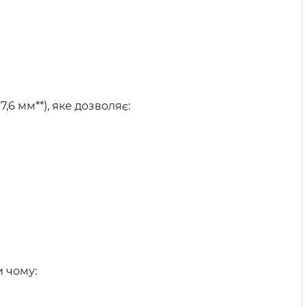
6 мм**), яке дозволяє:
и чому: