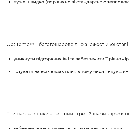
дуже швидко (порівняно зі стандартною теплово
Optitemp™ – багатошарове дно з іржостійкої сталі 
уникнути підгоряння їжі та забезпечити її рівномі
готувати на всіх видах плит, в тому числі індукційн
Тришарові стінки – перший і третій шари з іржостійк
забезпечуються міцність і довговічність посуду;