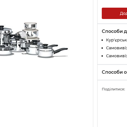
До
Способи д
Кур'єрськ
Самовивіз
Самовивіз
Способи о
Поділитися: