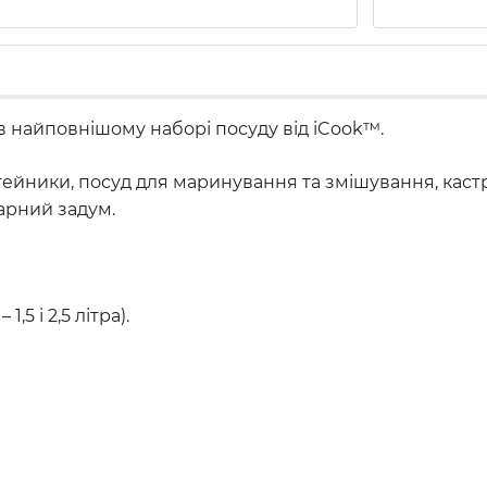
в найповнішому наборі посуду від iCook™.
йники, посуд для маринування та змішування, каструл
арний задум.
5 і 2,5 літра).