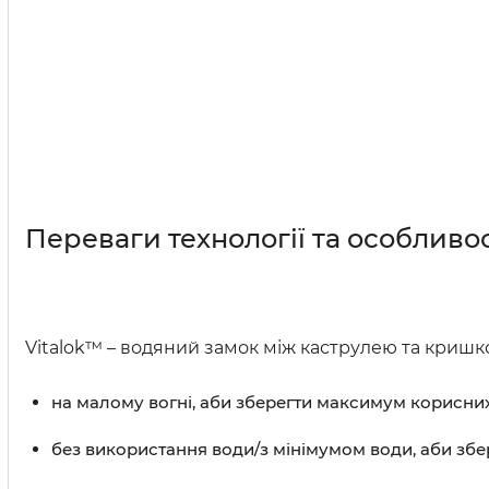
Переваги технології та особливо
Vitalok™ – водяний замок між каструлею та кришк
на малому вогні, аби зберегти максимум корисних
без використання води/з мінімумом води, аби збе