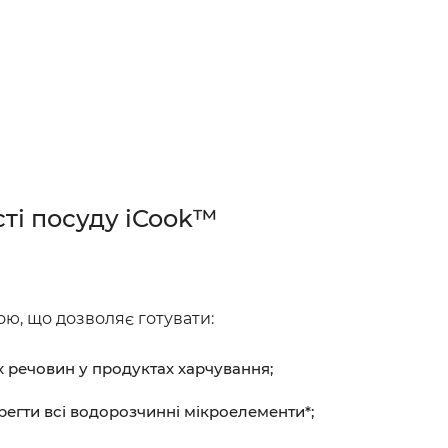
сті посуду iCook™
ою, що дозволяє готувати:
 речовин у продуктах харчування;
регти всі водорозчинні мікроелементи*;