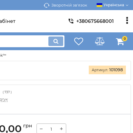
Зворотній зв'язок
Українська
абінет
+380675668001
0
ook™
101098
Артикул:
(
737
)
дгук
00,00
грн
−
+