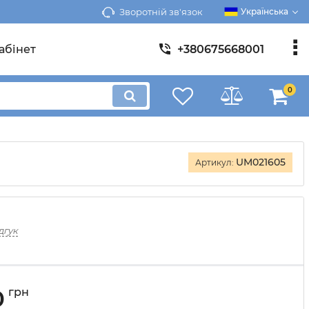
Зворотній зв'язок
Українська
абінет
+380675668001
0
UM021605
Артикул:
дгук
0
грн