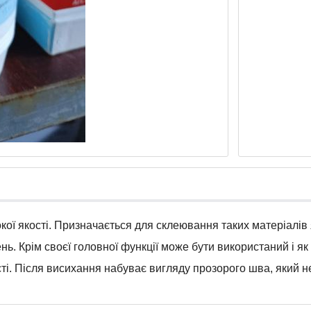
ої якості. Призначається для склеювання таких матеріалів я
нь. Крім своєї головної функції може бути використаний і я
ості. Після висихання набуває вигляду прозорого шва, який н