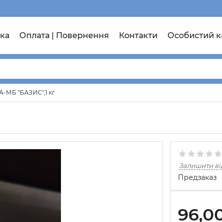
ка
Оплата | Повернення
Контакти
Особистий к
А-МБ "БАЗИС",1 кг
Залишити ві
Предзаказ
96,0