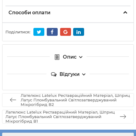
Способи оплати
Поділитися:
Опис
Відгуки
Лателюкс Latelux Реставрацiйний Матерiал, Шприц
Латус Пломбувальний Свiтлозатверджуваний
Мiкрогiбрид В2
Лателюкс Latelux Реставрацiйний Матерiал, Шприц
Латус Пломбувальний Свiтлозатверджуваний
Мiкрогiбрид В1