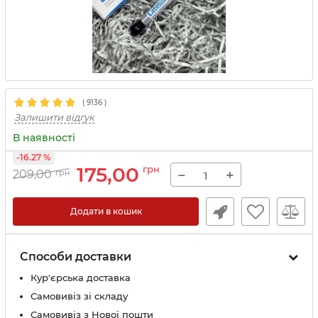
(
9136
)
Залишити відгук
В наявності
-16.27 %
175,00
грн
−
+
209,00
грн
Додати в кошик
Способи доставки
Кур'єрська доставка
Самовивіз зі складу
Самовивіз з Нової пошти