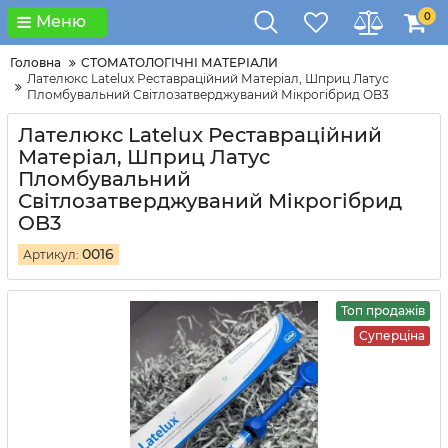
0
Меню
Головна
СТОМАТОЛОГІЧНІ МАТЕРІАЛИ
Лателюкс Latelux Реставрацiйний Матерiал, Шприц Латус
Пломбувальний Свiтлозатверджуваний Мiкрогiбрид OB3
Лателюкс Latelux Реставрацiйний
Матерiал, Шприц Латус
Пломбувальний
Свiтлозатверджуваний Мiкрогiбрид
OB3
0016
Артикул:
Топ продажів
Суперціна