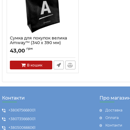
Сумка для покупок велика
Amway™ (340 х 390 мм)
Артикул:
200680
грн
43,00
В кошик
Контакти
Про магази
+380675668001
Доставка
Оплата
+380735668001
Контакти
+380500666061