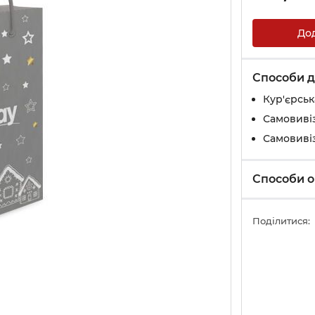
До
Способи д
Кур'єрськ
Самовивіз
Самовивіз
Способи о
Поділитися: