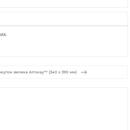
их.
окупок велика Amway™ (340 х 390 мм)