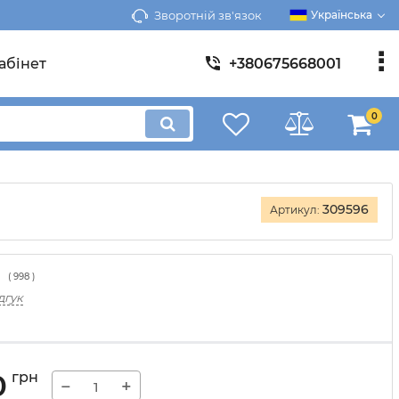
Зворотній зв'язок
Українська
абінет
+380675668001
0
309596
Артикул:
(
998
)
дгук
0
грн
−
+