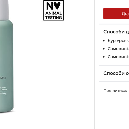
До
Способи д
Кур'єрськ
Самовивіз
Самовивіз
Способи о
Поділитися: