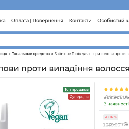
ка
Оплата | Повернення
Контакти
Особистий к
Лицо
Тональные средства
Satinique Тонік для шкіри голови проти в
олови проти випадіння волосся 
Топ продажів
Залишити ві
Суперціна
В наявності
-0.16 %
1 238,00
грн