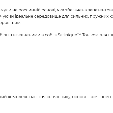
ули на рослинній основі, яка збагачена запатентова
чуючи ідеальне середовище для сильних, пружних кор
доровішим.
більш впевненими в собі з Satinique™ Тоніком для ш
ий комплекс насіння соняшнику, основні компоненти 