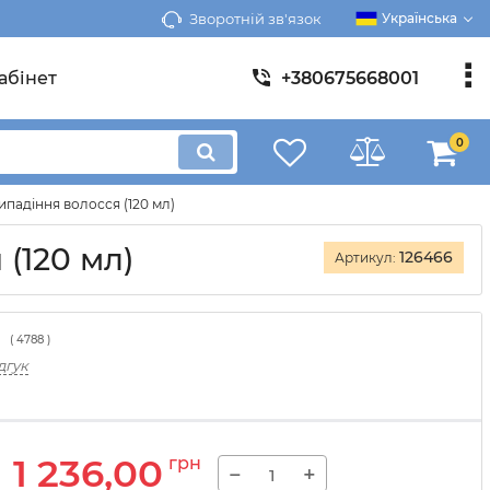
Зворотній зв'язок
Українська
абінет
+380675668001
0
ипадіння волосся (120 мл)
(120 мл)
126466
Артикул:
(
4788
)
дгук
1 236,00
грн
−
+