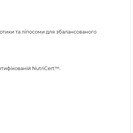
іотики та ліпосоми для збалансованого
тифікованій NutriCert™.