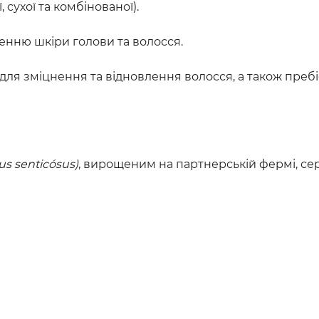
 сухої та комбінованої).
енню шкіри голови та волосся.
 для зміцнення та відновлення волосся, а також преб
us senticósus)
, вирощеним на партнерській фермі, сер