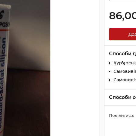
86,0
До
Способи д
Кур'єрськ
Самовивіз
Самовивіз
Способи о
Поділитися: