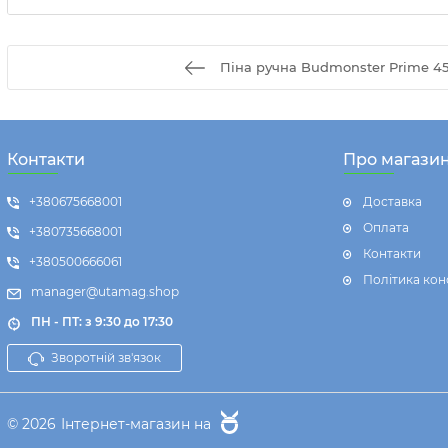
Піна ручна Budmonster Prime 45
Контакти
Про магази
+380675668001
Доставка
Оплата
+380735668001
Контакти
+380500666061
Політика кон
manager@utamag.shop
ПН - ПТ: з 9:30 до 17:30
Зворотній зв'язок
© 2026
Інтернет-магазин на