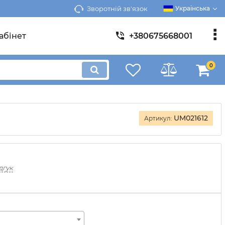
Зворотній зв'язок
Українська
абінет
+380675668001
0
UM021612
Артикул:
дгук