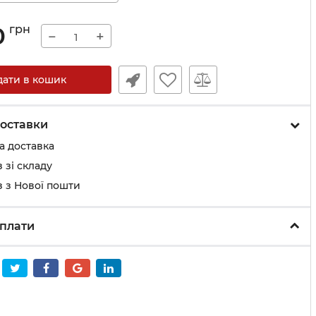
0
грн
−
+
дати в кошик
оставки
а доставка
 зі складу
 з Нової пошти
плати