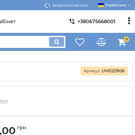
Зворотній зв'язок
Українська
абінет
+380675668001
0
UM020906
Артикул:
дгук
,00
грн