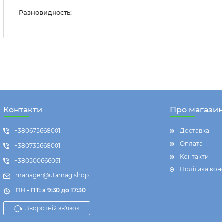
Разновидность:
Контакти
Про магази
+380675668001
Доставка
Оплата
+380735668001
Контакти
+380500666061
Політика кон
manager@utamag.shop
ПН - ПТ: з 9:30 до 17:30
Зворотній зв'язок