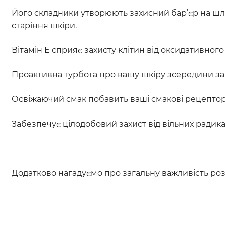
Його складники утворюють захисний бар’єр на шля
старіння шкіри.
Вітамін E сприяє захисту клітин від оксидативного
Проактивна турбота про вашу шкіру зсередини зар
Освіжаючий смак побавить ваші смакові рецептор
Забезпечує цілодобовий захист від вільних радик
Додатково нагадуємо про загальну важливість роз