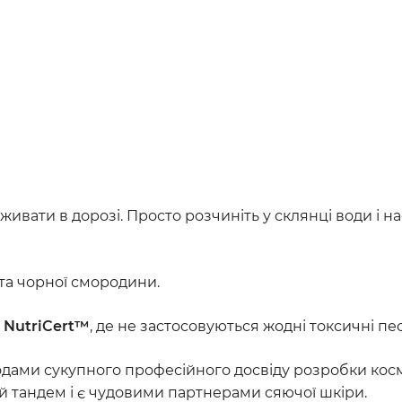
живати в дорозі. Просто розчиніть у склянці води і н
та чорної смородини.
 NutriCert™
, де не застосовуються жодні токсичні пе
одами сукупного професійного досвіду розробки кос
й тандем і є чудовими партнерами сяючої шкіри.