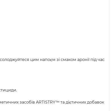
асолоджуйтеся цим напоєм зі смаком аронії під час
стициди.
метичних засобів ARTISTRY™ та дієтичних добавок