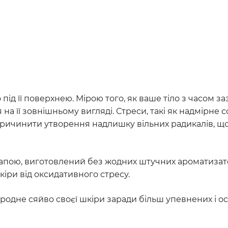
під її поверхнею. Мірою того, як ваше тіло з часом з
на її зовнішньому вигляді. Стреси, такі як надмірне
причинити утворення надлишку вільних радикалів, 
пою, виготовлений без жодних штучних ароматизатор
іри від оксидативного стресу.
иродне сяйво своєї шкіри заради більш упевнених і о