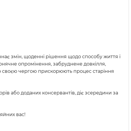
азнає змін, щоденні рішення щодо способу життя і
 сонячне опромінення, забруднене довкілля,
що своєю чергою прискорюють процес старіння
ів або доданих консервантів, діє зсередини за
сяйних вас!