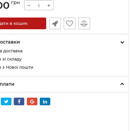
,00
грн
−
+
дати в кошик
оставки
а доставка
 зі складу
 з Нової пошти
плати