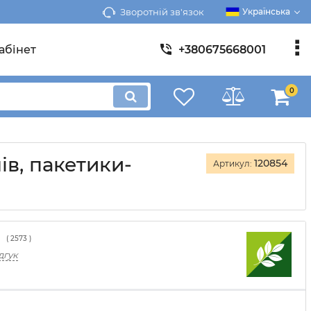
Зворотній зв'язок
Українська
абінет
+380675668001
0
ів, пакетики-
120854
Артикул:
(
2573
)
дгук