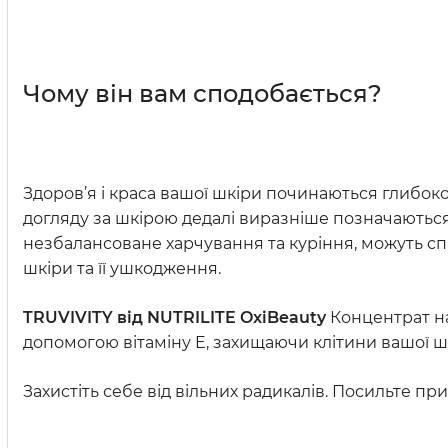
Чому він вам сподобається?
Здоров’я і краса вашої шкіри починаються глибоко 
догляду за шкірою дедалі виразніше позначаються 
незбалансоване харчування та куріння, можуть с
шкіри та її ушкодження.
TRUVIVITY від NUTRILITE OxiBeauty
Концентрат на
допомогою вітаміну E, захищаючи клітини вашої шк
Захистіть себе від вільних радикалів. Посильте пр