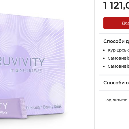
1 121
До
Способи д
Кур'єрськ
Самовивіз
Самовивіз
Способи о
Поділитися: