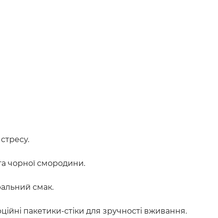
 стресу.
а чорної смородини.
ральний смак.
ційні пакетики-стіки для зручності вживання.