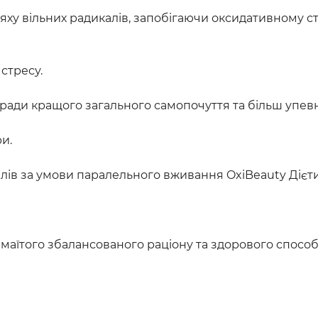
ху вільних радикалів, запобігаючи оксидативному стр
 стресу.
ади кращого загального самопочуття та більш упевне
и.
алів за умови паралельного вживання OxiBeauty Дієт
маїтого збалансованого раціону та здорового способ