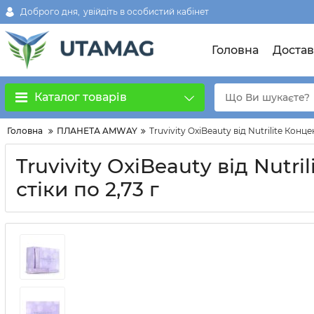
Доброго дня,
увійдіть в особистий кабінет
Головна
Достав
Каталог товарів
Головна
ПЛАНЕТА AMWAY
Truvivity OxiBeauty від Nutrilite Конц
Truvivity OxiBeauty від Nutr
стіки по 2,73 г