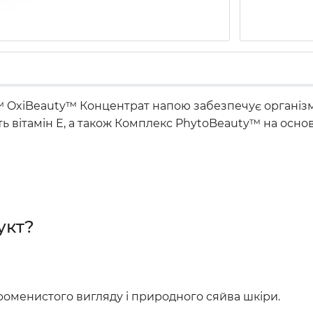
™ OxiBeauty™ Концентрат напою забезпечує організм
ть вітамін E, а також Комплекс PhytoBeauty™ на осно
укт?
оменистого вигляду і природного сяйва шкіри.