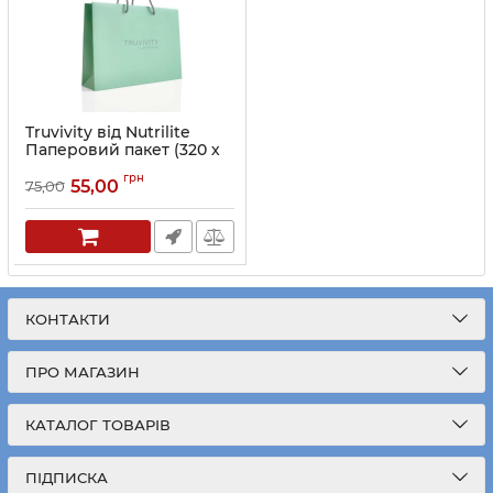
Truvivity від Nutrilite
Паперовий пакет (320 х
200 х 135 мм)
грн
55,00
75,00
Артикул:
200475
КОНТАКТИ
ПРО МАГАЗИН
КАТАЛОГ ТОВАРІВ
ПІДПИСКА