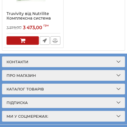
Truvivity від Nutrilite
Комплексна система
«Краса зсередини» (30-
грн
денний курс)
3 473,00
3 573,00
Артикул:
272432
КОНТАКТИ
ПРО МАГАЗИН
КАТАЛОГ ТОВАРІВ
ПІДПИСКА
МИ У СОЦМЕРЕЖАХ: